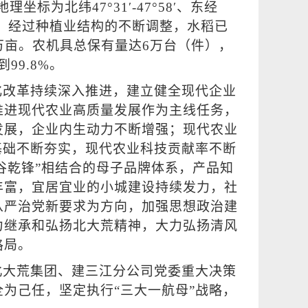
理坐标为北纬47°31′-47°58′、东经
32公里。经过种植业结构的不断调整，水稻已
5万亩。农机具总保有量达6万台（件），
99.8%。
化改革持续深入推进，建立健全现代企业
推进现代农业高质量发展作为主线任务，
发展，企业内生动力不断增强；现代农业
基础不断夯实，现代农业科技贡献率不断
五谷乾锋”相结合的母子品牌体系，产品知
丰富，宜居宜业的小城建设持续发力，社
从严治党新要求为方向，加强思想政治建
力继承和弘扬北大荒精神，大力弘扬清风
格局。
北大荒集团、建三江分公司党委重大决策
为己任，坚定执行“三大一航母”战略，