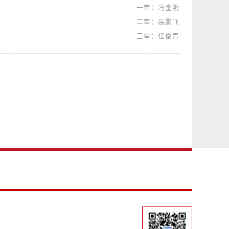
一审：冯金明
二审：高鹏飞
三审：任俊青