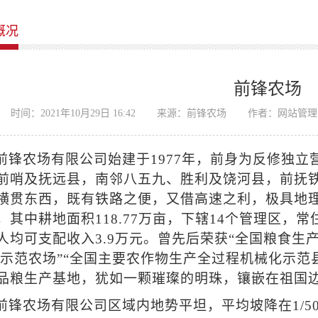
概况
前锋农场
时间：2021年10月29日 16:42
来源：前锋农场
作者：网站管理
前锋农场有限公司始建于1977年，前身为反修独
前哨及抚远县，南邻八五九、胜利及饶河县，前抚
横贯东西，既有铁路之便，又借高速之利，极具地理
，其中耕地面积118.77万亩，下辖14个管理区，常
人均可支配收入3.9万元。曾先后荣获“全国粮食生
级示范农场”“全国主要农作物生产全过程机械化示范
品粮生产基地，犹如一颗璀璨的明珠，镶嵌在祖国
前锋农场有限公司区域内地势平坦，平均坡降在1/5000