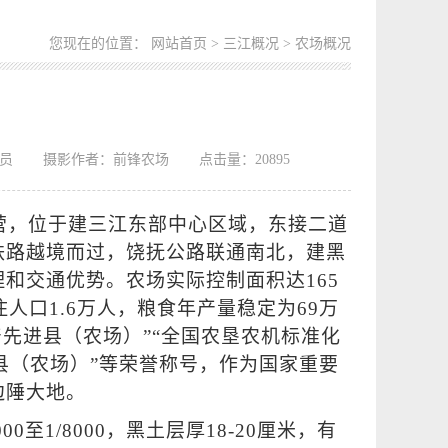
您现在的位置：
网站首页
>
三江概况
> 农场概况
员
摄影作者：前锋农场
点击量：
20895
立营，位于建三江东部中心区域，东接二道
铁路越境而过，饶抚公路联通南北，建黑
和交通优势。农场实际控制面积达165
住人口1.6万人，粮食年产量稳定为69万
产先进县（农场）”“全国农垦农机标准化
县（农场）”等荣誉称号，作为国家重要
边陲大地。
至1/8000，黑土层厚18-20厘米，有