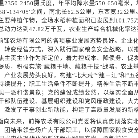
2350-2450摄氏度，年平均降水量550-650毫米，地
3°38′-134°05′之间，南北长62.5公里，东西宽
主要种植作物，全场水稻种植面积已发展到101.7
总动力达到47.82万千瓦，农业生产综合机械化率达到
前锋农场有限公司的各项事业发展态势良好。企业
，转变经营方式，深入践行国家粮食安全战略，以
焦主责主业作为新定位，着力控成本、降债务、促
提质，积极实施“藏粮于地、藏粮于技”战略，农业
；产业发展势头良好，构建“北大荒”“建三江”和“
持续提升；职工生活条件不断提升，精神生活不断
现一派和谐景象；党的建设成绩斐然，以落实全面
干部队伍建设、基层组织建设和党风廉政建设，大
，激发了干事创业新动能，构建了高质量发展的新
面向未来，前锋农场有限公司党委将认真贯彻落实
，团结带领全场广大干部职工，以保障国家粮食安全