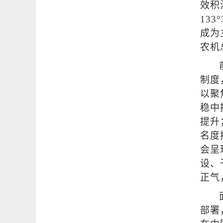
效积温
13
成为
农机
制度
以聚
稳中
提升
名度
会呈
设、
正气
部署