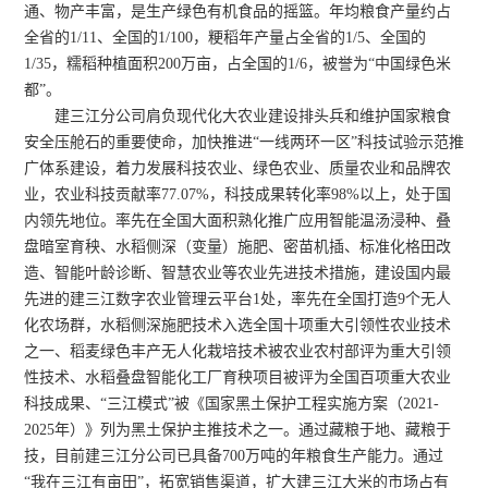
通、物产丰富，是生产绿色有机食品的摇篮。年均粮食产量约占
全省的1/11、全国的1/100，粳稻年产量占全省的1/5、全国的
1/
35
，
糯稻种植面积200万亩，占全国的1/6，
被誉为“中国绿色米
都”。
建三江分公司肩负现代化大农业建设排头兵和维护国家粮食
安全压舱石的重要使命，
加快推进“一线两环一区”科技试验示范推
广体系建设，
着力发展科技农业、绿色农业、质量农业和品牌农
业，农业科技贡献率77
.07
%，科技成果转化率98%以上，
处于国
内领先地位
。率先在全国大面积
熟化
推广应用
智能
温汤浸种、叠
盘暗室育秧、水稻侧深（变量）施肥、密苗机插、标准化
格田
改
造、智能叶龄诊断、智慧农业等农业先进技术措施，建设国内最
先进的建三江数字农业管理云平台1处，率先在全国打造
9
个无人
化农场群，水稻侧深施肥技术入选全国十项重大引领性农业技术
之一、稻麦绿色丰产无人化栽培技术被农业农村部评为重大引领
性技术、水稻叠盘智能化工厂育秧项目被评为全国百项重大农业
科技成果、“三江模式”被《国家黑土保护工程实施方案（2021-
2025年）》列为黑土保护主推技
术之一。
通过藏粮于地、藏粮于
技，目前建三江分公司已具备
700万吨
的年粮食生产能力。
通过
“
我在三江有亩田”，拓宽销售渠道，扩大建三江大米的市场占有