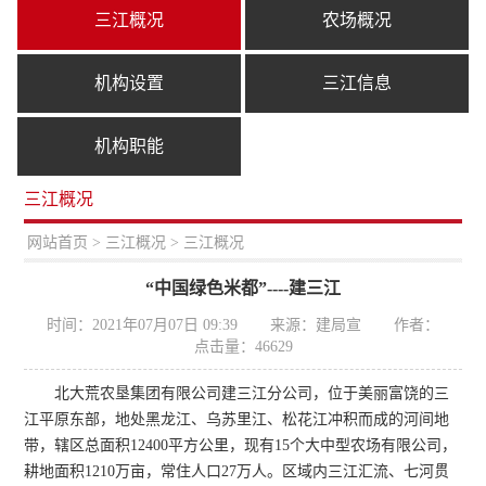
三江概况
农场概况
机构设置
三江信息
机构职能
三江概况
置：
网站首页
>
三江概况
> 三江概况
“中国绿色米都”----建三江
时间：2021年07月07日 09:39
来源：建局宣
作者：
点击量：
46629
北大荒农垦集团
有限公司
建三江分公司，位于美丽富饶的三
江平原东部，地处黑龙江、乌苏里江、松花江冲积而成的河间地
带，辖区总面积12400平方公里，现有15个大中型农场有限公司，
耕地面积
1210
万亩
，
常住
人口2
7
万人。区域内三江汇流、七河贯