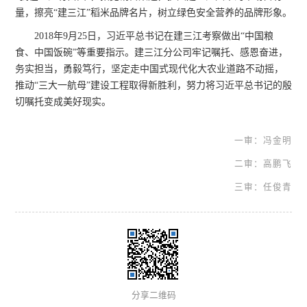
量，擦亮
“建三江”稻米
品牌
名片，树立绿色安全营养的品牌形象
。
2018年9月25日，习近平总书记
在建三江考察
做出“中国粮
食、中国饭碗”等重要指示
。建三江分公司牢记嘱托、感恩奋进，
务实担当，勇毅笃行，坚定走
中国式现代化大农业道路
不动摇
，
推动“三大一航母”建设工程取得新胜利
，
努力将
习近平总书记的殷
切嘱托变成美好现实。
一审：冯金明
二审：高鹏飞
三审：任俊青
分享二维码