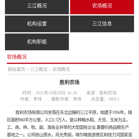
三江概况
农场概况
机构设置
三江信息
机构职能
农场概况
置：
网站首页
>
三江概况
> 农场概况
胜利农场
时间：2021年10月29日 16:34
来源：胜利农场
作者：李伟
摄影作者：李伟
点击量：
18013
胜利农场有限公司坐落在东北边陲的三江平原，始建于1956年，辖
区面积
960
平方公里，人口1.5万人，是以种植水稻、大豆、玉米为主，
工、商、林、牧、副、渔各业并举的大型国有企业,重要的商品粮生产
基地之一。公司依山傍水，风光秀丽，喀尔喀旅游景区和挠力河国家湿