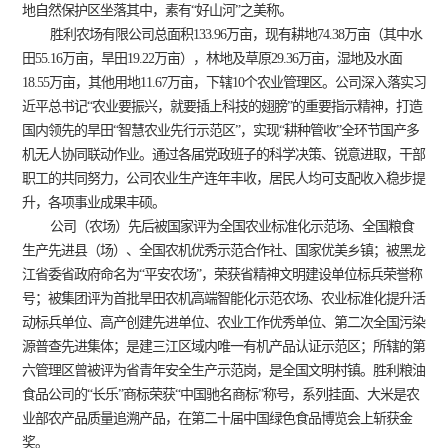
地自然保护区坐落其中，素有“好山河”之美称。
胜利农场有限公司总面积133.96万亩，现有耕地74.38万亩（其中水
田55.16万亩，旱田19.22万亩），林地及草原29.36万亩，湿地及水面
18.55万亩，其他用地11.67万亩，下辖10个农业管理区。公司深入落实习
近平总书记“农业要振兴，就要插上科技的翅膀”的重要指示精神，打造
国内领先的旱田“智慧农业先行示范区”，实现“耕种管收”全环节国产多
机无人协同联动作业。通过各届党政班子的科学决策、锐意进取，干部
职工的共同努力，公司农业生产连年丰收，居民人均可支配收入稳步提
升，各项事业成果丰硕。
公司（农场）先后被国家评为全国农业标准化示范场、全国粮食
生产先进县（场）、全国农机优秀示范合作社、国家优美乡镇；被黑龙
江省委省政府命名为“平安农场”，荣获省精神文明建设单位标兵荣誉称
号；被集团评为首批旱田农机高端智能化示范农场、农业标准化提升活
动标兵单位、高产创建先进单位、农业工作优秀单位、第二次全国污染
源普查先进集体；是建三江区域内唯一有机产品认证示范区；所辖的第
六管理区曾被评为省青年安全生产示范岗，是全国文明村镇。胜利粮油
食品公司的“长乐”商标荣获“中国驰名商标”称号，系列挂面、大米是农
业部农产品质量追溯产品，在第二十届中国绿色食品博览会上斩获金
奖。