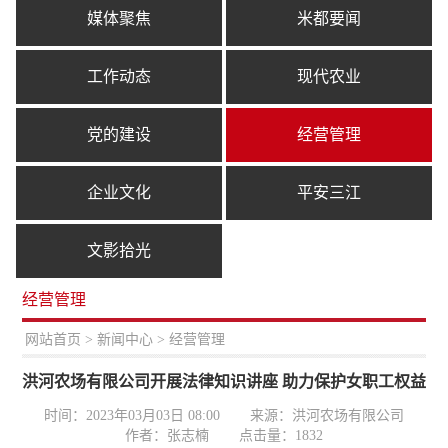
媒体聚焦
米都要闻
工作动态
现代农业
党的建设
经营管理
企业文化
平安三江
文影拾光
经营管理
置：
网站首页
>
新闻中心
> 经营管理
洪河农场有限公司开展法律知识讲座 助力保护女职工权益
时间：2023年03月03日 08:00
来源：洪河农场有限公司
作者：张志楠
点击量：
1832