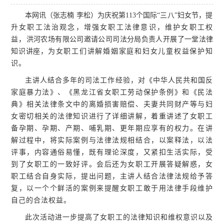
本网讯（张志楠 李松）
为庆祝第11
3
个国际“三八”妇女节，
提
升女职工法治观念，增强女职工法律意识，维护女职工权
益，
洪河农场有限公司邀请公司司法分局负责人开展了一堂法律
知识讲座，
为女职工们讲解婚姻家庭和妇女儿童权益保护知
识。
主讲人结合多年的司法工作经验，对《中华人民共和国反
家庭暴力法》、《黑龙江省女职工劳动保护条例》和《民法
典》相关法律条文中的离婚损害赔偿、夫妻共同财产等与妇
女密切相关的法律知识进行了详细讲解，着重讲述了女职工
备孕期、孕期、产期、哺乳期、更年期应享有的权力。在讲
解过程中，将实际案例与法律法规相结合，以案释法，以法
评事，内容通俗易懂，既有理论深度，又紧扣生活实际，受
到了女职工的一致好评。会后还为女职工开展答疑解惑，女
职工结合自身实际，提出问题，主讲人结合法律法规给予答
复，以一个个鲜活的案例来提醒女职工敢于用法律手段维护
自己的合法权益。
此次活动进一步提高了女职工的法律知识和维权意识以及