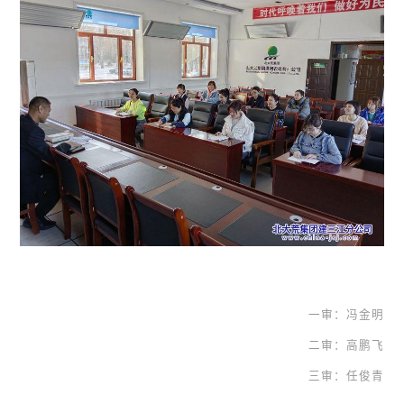
一审：冯金明
二审：高鹏飞
三审：任俊青