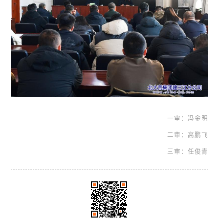
一审：冯金明
二审：高鹏飞
三审：任俊青