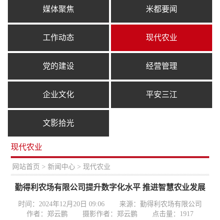
媒体聚焦
米都要闻
工作动态
现代农业
党的建设
经营管理
企业文化
平安三江
文影拾光
现代农业
置：
网站首页
>
新闻中心
> 现代农业
勤得利农场有限公司提升数字化水平 推进智慧农业发展
时间：2024年12月20日 09:06
来源：勤得利农场有限公司
作者：郑云鹏
摄影作者：郑云鹏
点击量：
1917