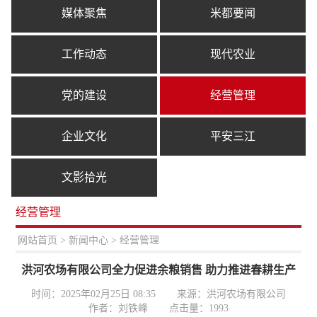
媒体聚焦
米都要闻
工作动态
现代农业
党的建设
经营管理
企业文化
平安三江
文影拾光
经营管理
置：
网站首页
>
新闻中心
> 经营管理
洪河农场有限公司全力促进余粮销售 助力推进春耕生产
时间：2025年02月25日 08:35
来源：洪河农场有限公司
作者：刘铁峰
点击量：
1993