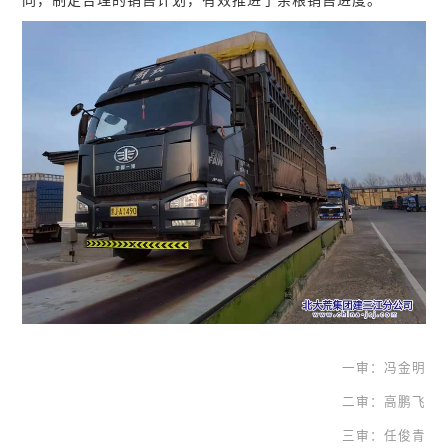
同，制定合理的销售计划，有
效推进了
余粮销售
进度
。
一审：冯金明
二审：高鹏飞
三审：任俊青