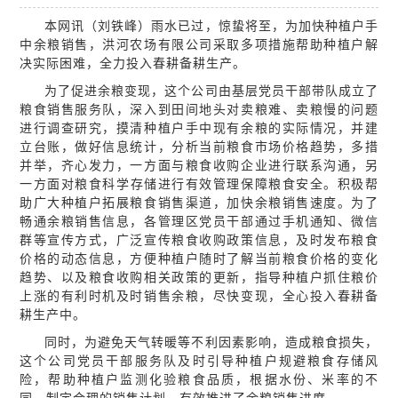
本网讯（刘铁峰）雨水已过，惊蛰将至
，
为
加快
种植户手
中
余粮销售，
洪河农场有限公司采取多项措施帮助
种植户
解
决实际困难，全力投入春耕备耕生产。
为了
促进
余粮变现，
这个公司
由
基层
党员干部带队成立了
粮食销售服务队，深入到
田间地头
对卖粮难、卖粮慢的问题
进行
调查研究
，摸清种植户手中现有余粮的实际情况，并建
立台账，做好信息统计，
分析
当前粮食市场价格趋势
，
多措
并举，
齐心
发力，一方面
与
粮食收购企业进行联系沟通，另
一方面对粮食
科学
存储进行有效管理
保障粮食安全
。积极帮
助广大种植户拓
展
粮食销售渠道，加快余粮销售
速度
。为了
畅通余粮销售信息，各管理区党员干部通过
手机
通知、微信
群等宣传方式，广泛宣传粮食收购政策
信息
，及时发布粮食
价格的动态信息，
方便
种植户
随时
了解当前粮食价格的变化
趋势、
以及
粮食收购相关政策的更新，指导种植户抓住粮价
上涨的有利时机及时销售余粮，
尽快变现
，全心投入
春耕
备
耕生产中。
同时
，为避免天气转暖等不利因素影响，造成
粮食
损失，
这个公司
党员干部
服务队
及时引导种植户规避粮食存储风
险，帮助种植户
监测化验粮食品质
，根据水份、米率的不