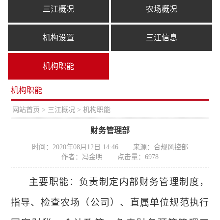
三江概况
农场概况
机构设置
三江信息
机构职能
机构职能
置：
网站首页
>
三江概况
> 机构职能
财务管理部
时间：2020年08月12日 14:46
来源：合规风控部
作者：冯金明
点击量：
6978
主要职能：负责制定内部财务管理制度，
指导、检查农场（公司）、直属单位规范执行