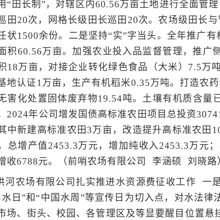
用“田长制”，对辖区内60.56万亩土地进行全面
巡田20次，网格长级田长巡田20次。农场级田长
任状1500余份。二是坚持“实”字当头。全年推广有
面积60.56万亩。加强农业投入品监督管理，推广
积18万亩，对接企业转化绿色食品（大米）7.5万
基地认证1万亩，生产有机稻米0.35万吨。打造农
无害化处置固体废弃物19.54吨。土壤有机质含量已从
。2024年公司增发国债高标准农田项目总投资307
其中新建高标准农田3万亩，改造提升高标准农田10
，总增产值2453.3万元，增加纯收入2453.3万
增收6788元。（前哨农场有限公司 李涵硕 刘晓路
洪河农场有限公司扎实推进水资源费征收工作 一
界水日”和“中国水周”等宣传日为切入点，对水法
市场、街头、校园、各管理区及等显要醒目位置悬