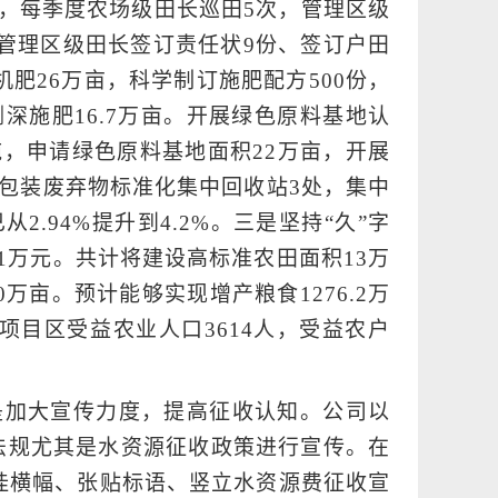
管理，每季度农场级田长巡田5次，管理区级
与管理区级田长签订责任状9份、签订户田
机肥26万亩，科学制订施肥配方500份，
侧深施肥16.7万亩。开展绿色原料基地认
吨，申请绿色原料基地面积22万亩，开展
药包装废弃物标准化集中回收站3处，集中
2.94%提升到4.2%。三是坚持“久”字
41万元。共计将建设高标准农田面积13万
万亩。预计能够实现增产粮食1276.2万
元；项目区受益农业人口3614人，受益农户
）
是加大宣传力度，提高征收认知。公司以
律法规尤其是水资源征收政策进行宣传。在
挂横幅、张贴标语、竖立水资源费征收宣