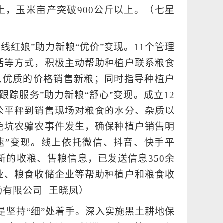
以上，玉米亩产突破900公斤以上。（七星
线红娘”助力新粮“优价”变现。11个管理
电话等方式，积极主动帮助种植户联系粮食
以优质的价格销售新粮；同时指导种植户
踪服务”助力新粮“舒心”变现。成立12
公平秤到销售现场对粮食的水分、杂质以
免坑农骗农事件发生，确保种植户销售明
速”变现。线上依托微信、抖音、快手平
的收粮、售粮信息，已发送信息350余
业、粮食收储企业等帮助种植户和粮食收
场有限公司 王晓凤）
是坚持“细”处着手。深入实施黑土耕地保