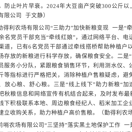
，防止叶片早衰。2024年大豆亩产突破300公斤
有限公司 于文静）
勤得利农场有限公司“三助力”加快新粮变现 一是“牵
0余名党员干部充当“牵线红娘”，通过网络平台、
渠道，已有6名党员干部通过牵线搭桥帮助种植户
场存放的新粮进行科学存放，确保粮食安全。二是“跟
员服务小分队，紧跟粮食销售环节，利用测水仪、
斤等指标进行严格把关，消除种植户售粮疑虑，避
、放心粮、舒心粮。三是“线上线下”助力新粮“加
把秋粮信息和网络宣传有机结合起来，及时发布最新
线下积极联系本地、周边粮食经纪人、稻米加工企
建立收购关系，助力种植户高价售粮。（勤得利农
前哨农场有限公司“三坚持”落实黑土地保护工作 一