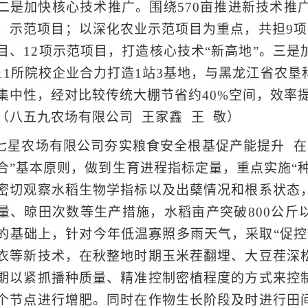
二是加快核心技术推广。围绕570亩推进新技术推
、示范项目；以深化农业示范项目为重点，共担9项
目、12项示范项目，打造核心技术“新高地”。三
11所院校企业合力打造1站3基地，与黑龙江省农
集中性，经对比较传统大棚节省约40%空间，效率提
（八五九农场有限公司 王家鑫 王 敬）
七星农场有限公司夯实粮食安全根基促产能提升 在
合”基本原则，做到生育进程指标定量，重点实施“种
密切观察水稻生物学指标以及出蘖情况和根系状态
量、晾田次数等生产措施，水稻亩产突破800公斤
的基础上，针对今年低温寡照多雨天气，采取“促控
衣等新技术，在秋整地时期玉米茬翻埋、大豆茬深
期以紧抓播种质量、精准控制密植程度的方式来控
个节点进行增肥。同时在作物生长阶段及时进行田