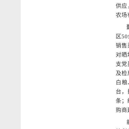
供应
农场
区5
销售
对晒
支党
及检
白粮
台，
条；
购商