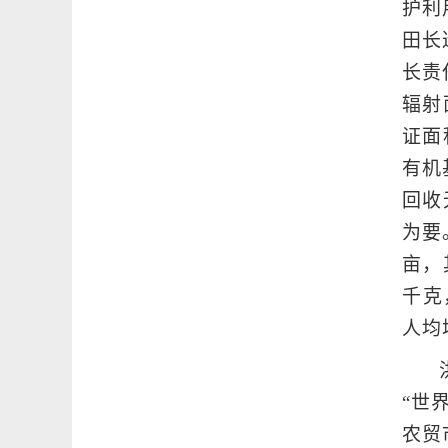
护利
田长
长责
辐射
证面
有机
回收
为要
亩，
千克
人均
“世
农贸