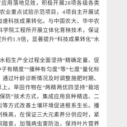
广应用落地见效，积极开展28项各级各类
农业重点试验示范项目，4项自主开展试
是加速科技成果转化。与中国农大、华中农
垦科学院工程所开展立体化育秧技术，保证
升约1.9倍，显著提升“科技成果转化”水
水稻生产全过程全面坚持“精确定量、促
子有精度”“播种有匀度”等“七度”量化标
，通过叶龄诊断情况及时调整施肥时期、
以上。旱田作物在“两精两优四坚持”栽培
保防”技术方式，集成应用良种精选、二
松等方式改善土壤环境促进根系生长。播
制株高，在保证三大元素养分供应时，紧
间踏查，加强病虫害防治，保持叶片营养