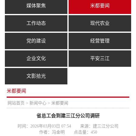
媒体聚焦
米都要闻
工作动态
现代农业
党的建设
经营管理
企业文化
平安三江
文影拾光
米都要闻
置：
网站首页
>
新闻中心
> 米都要闻
省总工会到建三江分公司调研
时间：2026年03月03日 07:54
来源：建三江分公司
作者：冯金明
点击量：
450