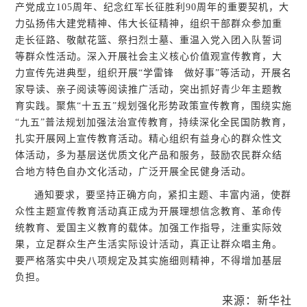
产党成立105周年、纪念红军长征胜利90周年的重要契机，大
力弘扬伟大建党精神、伟大长征精神，组织干部群众参加重
走长征路、敬献花篮、祭扫烈士墓、重温入党入团入队誓词
等群众性活动。深入开展社会主义核心价值观宣传教育，大
力宣传先进典型，组织开展“学雷锋 做好事”等活动，开展名
家导读、亲子阅读等阅读推广活动，突出抓好青少年主题教
育实践。聚焦“十五五”规划强化形势政策宣传教育，围绕实施
“九五”普法规划加强法治宣传教育，持续深化全民国防教育，
扎实开展网上宣传教育活动。精心组织有益身心的群众性文
体活动，多为基层送优质文化产品和服务，鼓励农民群众结
合地方特色自办文化活动，广泛开展全民健身活动。
通知要求，要坚持正确方向，紧扣主题、丰富内涵，使群
众性主题宣传教育活动真正成为开展理想信念教育、革命传
统教育、爱国主义教育的载体。加强工作指导，注重实际效
果，立足群众生产生活实际设计活动，真正让群众唱主角。
要严格落实中央八项规定及其实施细则精神，不得增加基层
负担。
来源：新华社