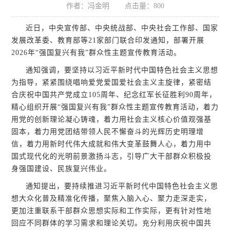
作者：冯金明
点击量：
800
近日，中央宣传部、中央统战部、中央社会工作部、国家
发展改革委、教育部等21家部门联合印发通知，部署开展
2026年“强国复兴有我”群众性主题宣传教育活动。
通知强调，要坚持以习近平新时代中国特色社会主义思想
为指导，紧紧围绕唱响爱党爱国爱社会主义主旋律，紧密结
合庆祝中国共产党成立105周年、纪念红军长征胜利90周年，
精心组织开展“强国复兴有我”群众性主题宣传教育活动，着力
用党的创新理论凝心铸魂，着力用社会主义核心价值观强基
固本，着力用党团结带领人民不懈奋斗的光辉历史明理增
信，着力用新时代伟大成就和伟大变革鼓舞人心，着力用中
国式现代化的光明前景激扬斗志，引导广大干部群众积极投
身强国建设、民族复兴伟业。
通知提出，要持续推进习近平新时代中国特色社会主义思
想大众化普及精准化传播，聚焦入脑入心、聚力走深走实，
更加注重联系干部群众思想实际和工作实际，更有针对性地
回应不同群体的学习需求和理论关切。充分利用庆祝中国共