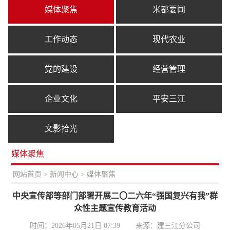
媒体聚焦
米都要闻
工作动态
现代农业
党的建设
经营管理
企业文化
平安三江
文影拾光
媒体聚焦
置：
网站首页
>
新闻中心
> 媒体聚焦
中央宣传部等部门部署开展二〇二六年“强国复兴有我”群
众性主题宣传教育活动
时间：2026年05月21日 07:39
来源：建三江分公司