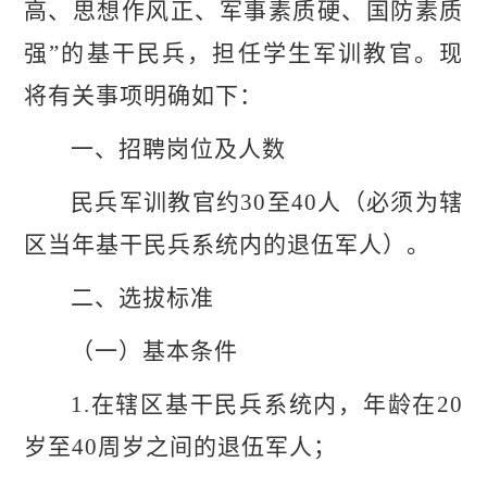
高、思想作风正、军事素质硬、国防素质
强”的基干民兵，担任学生军训教官。现
将有关事项明确如下：
一、招聘岗位及人数
民兵军训教官约
30
至
40
人（必须为
辖
区
当年基干民兵系统内的退伍军人）。
二、选拔标准
（一）基本条件
1.在
辖区
基干民兵系统内，年龄在
20
岁至40周岁之间的退伍军人；