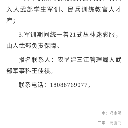
入人武部学生军训、民兵训练教官人才
库；
3.军训期间统一着21式丛林迷彩服，
由人武部负责保障。
报名联系人：
农垦建三江管理局
人武
部军事科
王佳祺
。
联系电话：
18088769077
。
一审：冯金明
二审：高鹏飞