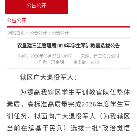
公告公开
公告公开
置：
网站首页
>
公告公开
> 公告公开
农垦建三江管理局2026年学生军训教官选拔公告
时间：2026年05月27日 10:07
来源：建三江分公司
作者：冯金明
点击量：
1870
辖区
广大退役军人：
为提高我
辖区
学生军训教官队伍整体
素质，高标准高质量完成
2026年度学生军
训任务，拟面向广大退役军人（为我
辖区
当前在编基干民兵）选拔一批
“政治觉悟