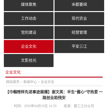
媒体聚焦
米都要闻
工作动态
现代农业
党的建设
经营管理
企业文化
平安三江
文影拾光
企业文化
置：
网站首页
>
新闻中心
> 企业文化
【巾帼榜样先进事迹展播】谢文英：半生“酱心”守热爱 一
路创业助残安
时间：2026年04月10日 14:59
来源：建三江分公司