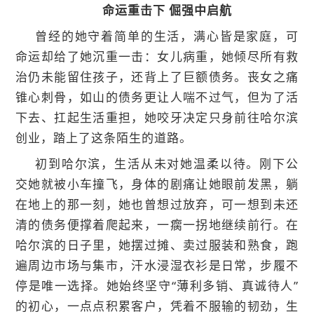
命运重击下 倔强中启航
曾经的她守着简单的生活，满心皆是家庭，可
命运却给了她沉重一击：女儿病重，她倾尽所有救
治仍未能留住孩子，还背上了巨额债务。丧女之痛
锥心刺骨，如山的债务更让人喘不过气，但为了活
下去、扛起生活重担，她咬牙决定只身前往哈尔滨
创业，踏上了这条陌生的道路。
初到哈尔滨，生活从未对她温柔以待。刚下公
交她就被小车撞飞，身体的剧痛让她眼前发黑，躺
在地上的那一刻，她也曾想过放弃，可一想到未还
清的债务便撑着爬起来，一瘸一拐地继续前行。在
哈尔滨的日子里，她摆过摊、卖过服装和熟食，跑
遍周边市场与集市，汗水浸湿衣衫是日常，步履不
停是唯一选择。她始终坚守“薄利多销、真诚待人”
的初心，一点点积累客户，凭着不服输的韧劲，生