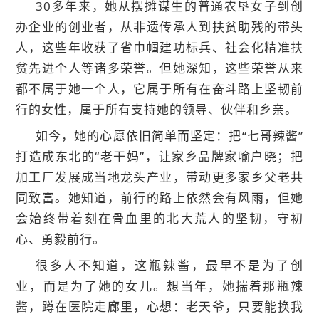
30多年来，她从摆摊谋生的普通农垦女子到创
办企业的创业者，从非遗传承人到扶贫助残的带头
人，这些年收获了省巾帼建功标兵、社会化精准扶
贫先进个人等诸多荣誉。但她深知，这些荣誉从来
都不属于她一个人，它属于所有在奋斗路上坚韧前
行的女性，属于所有支持她的领导、伙伴和乡亲。
如今，她的心愿依旧简单而坚定：把“七哥辣酱”
打造成东北的“老干妈”，让家乡品牌家喻户晓；把
加工厂发展成当地龙头产业，带动更多家乡父老共
同致富。她知道，前行的路上依然会有风雨，但她
会始终带着刻在骨血里的北大荒人的坚韧，守初
心、勇毅前行。
很多人不知道，这瓶辣酱，最早不是为了创
业，而是为了她的女儿。想当年，她揣着那瓶辣
酱，蹲在医院走廊里，心想：老天爷，只要能换我