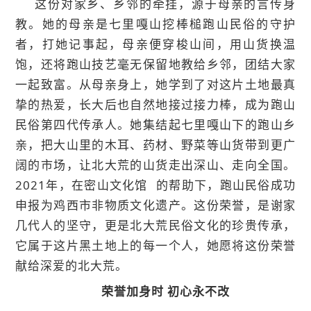
这份对家乡、乡邻的牵挂，源于母亲的言传身
教。她的母亲是七里嘎山挖棒槌跑山民俗的守护
者，打她记事起，母亲便穿梭山间，用山货换温
饱，还将跑山技艺毫无保留地教给乡邻，团结大家
一起致富。从母亲身上，她学到了对这片土地最真
挚的热爱，长大后也自然地接过接力棒，成为跑山
民俗第四代传承人。她集结起七里嘎山下的跑山乡
亲，把大山里的木耳、药材、野菜等山货带到更广
阔的市场，让北大荒的山货走出深山、走向全国。
2021年，在
密山文化馆
的帮助下，跑山民俗成功
申报为鸡西市非物质文化遗产。这份荣誉，是谢家
几代人的坚守，更是北大荒民俗文化的珍贵传承，
它属于这片黑土地上的每一个人，她愿将这份荣誉
献给深爱的北大荒。
荣誉加身时 初心永不改