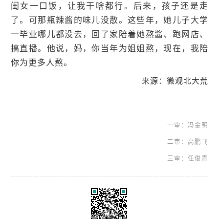
闺女一口饭，让我干啥都行。后来，孩子还是走
了。可那瓶辣酱的味儿没散。这些年，她儿子大学
一毕业哪儿都没去，回了家陪着她熬酱、跑网店、
搞直播。他说，妈，你当年为姐姐熬，现在，我陪
你为更多人熬。
来源：微观北大荒
一审：冯金明
二审：高鹏飞
三审：任俊青