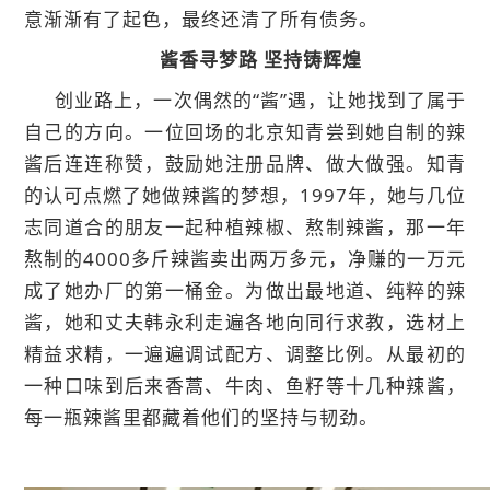
意渐渐有了起色，最终还清了所有债务。
酱香寻梦路 坚持铸辉煌
创业路上，一次偶然的“酱”遇，让她找到了属于
自己的方向。一位回场的北京知青尝到她自制的辣
酱后连连称赞，鼓励她注册品牌、做大做强。知青
的认可点燃了她做辣酱的梦想，1997年，她与几位
志同道合的朋友一起种植辣椒、熬制辣酱，那一年
熬制的4000多斤辣酱卖出两万多元，净赚的一万元
成了她办厂的第一桶金。为做出最地道、纯粹的辣
酱，她和丈夫韩永利走遍各地向同行求教，选材上
精益求精，一遍遍调试配方、调整比例。从最初的
一种口味到后来香蒿、牛肉、鱼籽等十几种辣酱，
每一瓶辣酱里都藏着他们的坚持与韧劲。