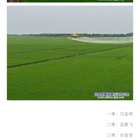
一审：冯金明
二审：高鹏飞
三审：任俊青