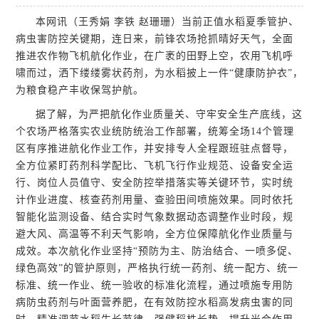
本网讯（王秀娟 李铁 赵珊珊）当前正值水稻夏季管护、
病虫害防控关键期，连日来，前锋农场抢抓晴好天气，全面
推进农作物飞机航化作业，在广袤的田野上空，农用飞机呼
啸而过，洒下缕缕雾状药剂，为水稻披上一件“健康防护衣”，
为粮食稳产丰收保驾护航。
据了解，为严把航化作业质量关、守牢安全生产底线，这
个农场严格落实农业统防统治工作部署，统筹全场14个管理
区有序推进航化作业工作，并安排专人全程跟班驻点督导，
全方位紧盯药剂科学配比、飞机飞行作业规范、设备安全运
行、岗位人员值守、安全防控举措落实等关键环节，实时统
计作业进度、核查药剂用量、查验田间喷施效果。同时依托
智能化监测设备、结合实时气象数据动态调整作业时段，规
避大风、高温等不利天气影响，全方位保障航化作业质量与
成效。本次航化作业坚持“预防为主、防治结合、一喷多促、
绿色高效”的管护原则，严格执行统一药剂、统一配方、统一
标准、统一作业、统一验收的标准化流程，通过喷施专用防
病防虫药剂与叶面营养肥，在有效防控水稻高发病虫害的同