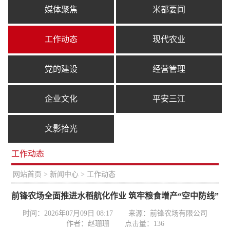
媒体聚焦
米都要闻
工作动态
现代农业
党的建设
经营管理
企业文化
平安三江
文影拾光
工作动态
置：
网站首页
>
新闻中心
> 工作动态
前锋农场全面推进水稻航化作业 筑牢粮食增产“空中防线”
时间：2026年07月09日 08:17
来源：前锋农场有限公司
作者：赵珊珊
点击量：
136