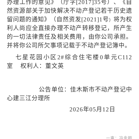
办理工作的意见》（厅字
[2017]35
号）、《自
然资源部关于加快解决不动产登记若干历史遗
留问题的通知》（自然资发
[2021]1
号
将为权
）
利人
尚应全
直接办理不动产转移登记，所产生
的一切法律责任及相关费用，由你公司承担。
并将你公司所欠事项记载于不动产登记簿中。
七星花园小区
2#综合住宅楼0单元C11
2
室
权利人：
董文英
公告单位：佳木斯市不动产登记中
心建三江分理所
202
6
年
0
5
月
12
日
一审：冯金明