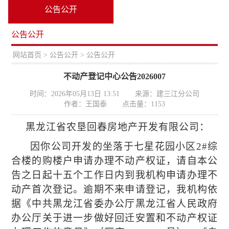
公告公开
公告公开
置：
网站首页
>
公告公开
> 公告公开
不动产登记中心公告2026007
时间：2026年05月13日 13:51
来源：建三江分公司
作者：王国泰
点击量：
1153
黑龙江省农垦回春房地产
开发有限公司：
因你公司开发的坐落于七星花园小区
2#综
合
楼
的购楼户申请办理不动产权证，请自本公
告之日起十五个工作日内到我机构申请办理不
动产首次登记。逾期不来申请登记，我机构依
据
《中共黑龙江省委办公厅黑龙江省人民政府
办公厅关于进一步做好回迁安置和不动产权证