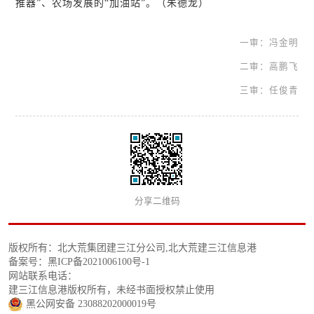
推器”、农场发展的“加油站”。（朱德龙）
一审：冯金明
二审：高鹏飞
三审：任俊青
分享二维码
版权所有：北大荒集团建三江分公司,北大荒建三江信息港
备案号：黑ICP备2021006100号-1
网站联系电话：
建三江信息港版权所有，未经书面授权禁止使用
黑公网安备 23088202000019号