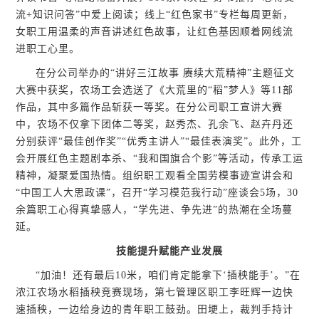
流+知识问答”中爱上阅读；线上“红色家书”专栏每周更新，
女职工用温柔的声音讲述红色故事，让红色基因顺着网线流
进职工心里。
在分公司举办的“讲好三江故事 赓续大荒精神”主题征文
大赛中获奖，农场工会选送了《大荒里的“稻”梦人》等11部
作品，其中多篇作品斩获一等奖。在分公司职工宣讲大赛
中，农场不仅拿下团体二等奖，赵秀杰、孔余飞、赵卉丹还
分别获评“最佳创作奖”“优秀主讲人”“最佳表演奖”。此外，工
会开展红色主题剧本杀、“我和国旗合个影”等活动，传承工运
精神，凝聚爱国热情。组织职工观看全国劳模事迹宣讲会和
“中国工人大思政课”，召开“学习模范我行动”座谈会5场，30
余篇职工心得真挚感人，“学先进、争先进”的热潮在全场蔓
延。
技能提升赋能产业发展
“加油！还有最后10米，咱们肯定能拿下‘插秧能手’。”在
浓江农场水稻插秧竞赛现场，第七管理区职工李旺辉一边快
速插秧，一边给身边的青年职工鼓劲。田埂上，裁判手持计