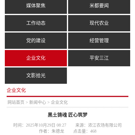
媒体聚焦
米都要闻
工作动态
现代农业
党的建设
经营管理
企业文化
平安三江
文影拾光
企业文化
置：
网站首页
>
新闻中心
> 企业文化
黑土铸魂 匠心筑梦
时间：2025年10月29日 08:27
来源：浓江农场有限公司
作者：朱德龙
点击量：
468