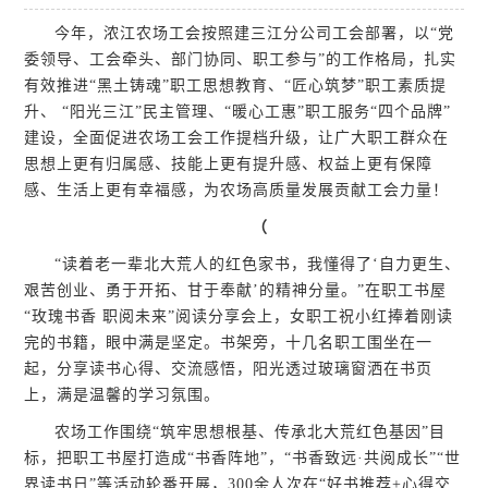
今年，浓江农场工会按照建三江分公司工会部署，以“党
委领导、工会牵头、部门协同、职工参与”的工作格局，扎实
有效推进“黑土铸魂”职工思想教育、“匠心筑梦”职工素质提
升、 “阳光三江”民主管理、“暖心工惠”职工服务“四个品牌”
建设，全面促进农场工会工作提档升级，让广大职工群众在
思想上更有归属感、技能上更有提升感、权益上更有保障
感、生活上更有幸福感，为农场高质量发展贡献工会力量！
（
“读着老一辈北大荒人的红色家书，我懂得了‘自力更生、
艰苦创业、勇于开拓、甘于奉献’的精神分量。”在职工书屋
“玫瑰书香 职阅未来”阅读分享会上，女职工祝小红捧着刚读
完的书籍，眼中满是坚定。书架旁，十几名职工围坐在一
起，分享读书心得、交流感悟，阳光透过玻璃窗洒在书页
上，满是温馨的学习氛围。
农场工作围绕“筑牢思想根基、传承北大荒红色基因”目
标，把职工书屋打造成“书香阵地”，“书香致远·共阅成长”“世
界读书日”等活动轮番开展，300余人次在“好书推荐+心得交