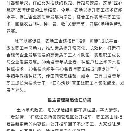
时器和量尺，仔细比对插秧的株距、行距与速度。这是“匠心
筑梦”品牌建设的生动缩影。今年，农场以提升职工技术技能
水平、促进企业高质量发展为宗旨，结合工作实际与职工需
求，围绕农业“耕、种、管、收”关键环节，开展6场特色劳动
竞赛。
除了以赛促技，农场工会还搭建“培训+师徒”成长平台，
激发职工学习动力，推动素质提升常态化、长效化，打造符
合现代企业发展需要的高素质职工人才队伍，实现职工成长
与企业发展双赢。50余名青年从业者、种植户线上学习水稻
种植技术，20名技术能手与40名青年职工结成“师徒对子”，
手把手教播种技巧、传田间管理经验。如今，已有12名青年
职工成长为技术骨干，“匠心筑梦”真正让职工本领涨起来、发
展有奔头。
民主管理架起信任桥梁
“土地承包政策、阳光保险细则都在这栏里，字大清楚，
一看就懂！”在浓江农场第四管理区公开栏前，职工高山峰指
着最新更新的内容说。公开栏前围了不少职工，大家或驻足