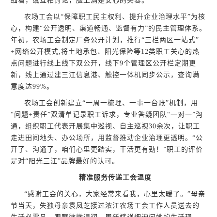
细看，或互相讨论，脸上满是安心的笑容。
农场工会以“保障职工民主权利、提升企业治理水平”为核
心，构建“公开透明、渠道畅通、监督有力”的民主管理体系。
年初，农场工会制定厂务公开计划，推行“三栏两区一站式”
+网络公开模式,将土地承包、阳光保险等12类职工关心的热
点问题进行线上线下双公开，线下9个管理区公开栏定期更
新，线上通过建三江信息港、触控一体机同步公示，查询满
意度达99%。
农场工会创新建立“一周一梳理、一事一台账”机制，用
“问题+责任”双清单记录职工诉求，专业答疑团队“一对一”沟
通，组织职工代表开展集中巡视、自主巡视30余次，让职工
走进田间地头、办公场所，用监督推动企业治理更透明。“公
开了、沟通了，咱们心里更踏实，干活更有劲！”职工的评价
是对“阳光三江”品牌最好的认可。
精准服务传递工会温度
“感谢工会的关心，大家经常来看我，心里太暖了。”母亲
节当天，失独母亲袁凤芝接过浓江农场工会工作人员送去的