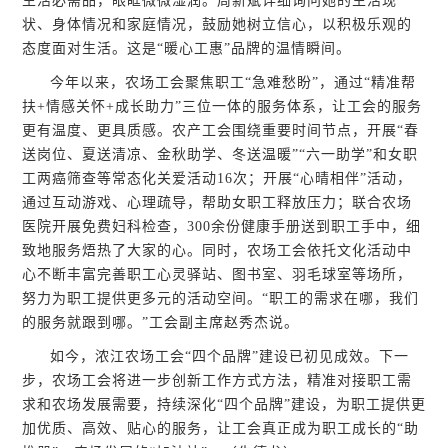
生活必需品，眼眶微微湿润。周新斌详细询问她的生活现
状、身体情况和家庭情况，鼓励她树立信心，以积极乐观的
态度面对生活。这是“暖心工惠”品牌的温情瞬间。
今年以来，农场工会聚焦职工“急难愁盼”，通过“精准帮
扶+情感关怀+成长助力”三位一体的服务体系，让工会的服务
更有温度、更具质感。农产工会围绕重要时间节点，开展“春
送岗位、夏送清凉、金秋助学、冬送温暖”“六一助学”和女职
工两癌筛查等常态化关爱活动16次；开展“心晴相伴”活动，
通过互动游戏、心理疏导，帮助女职工释放压力；联合农场
医院开展免费妇科检查，300余份健康手册送到职工手中，细
致地服务焐热了大家的心。同时，农场工会依托文化活动中
心不断丰富完善职工心灵驿站、图书室、羽毛球室等场所，
努力为职工提供更多元的活动空间。“职工的需求在哪，我们
的服务就跟到哪。”工会副主席赵秀杰说。
如今，浓江农场工会“四个品牌”建设已初见成效。下一
步，农场工会将进一步创新工作方式方法，精准对接职工需
求和农场发展需要，持续深化“四个品牌”建设，为职工提供更
加优质、高效、贴心的服务，让工会真正成为职工成长的“助