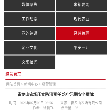
媒体聚焦
米都要闻
工作动态
现代农业
党的建设
经营管理
企业文化
平安三江
文影拾光
经营管理
置：
网站首页
>
新闻中心
> 经营管理
青龙山农场压实防汛责任 筑牢汛期安全屏障
时间：2026年07月09日 06:56
来源：青龙山农场有限公司
作者：徐鹏飞
点击量：
98