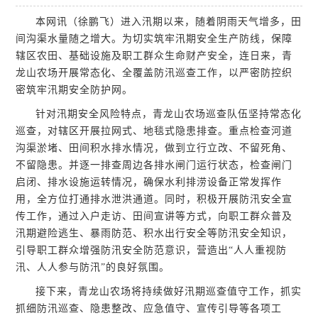
本网讯（徐鹏飞）进入汛期以来，随着阴雨天气增多，田
间沟渠水量随之增大。为切实筑牢汛期安全生产防线，保障
辖区农田、基础设施及职工群众生命财产安全，连日来，青
龙山农场开展常态化、全覆盖防汛巡查工作，以严密防控织
密筑牢汛期安全防护网。
针对汛期安全风险特点，青龙山农场巡查队伍坚持常态化
巡查，对辖区开展拉网式、地毯式隐患排查。重点检查河道
沟渠淤堵、田间积水排水情况，做到立行立改、不留死角、
不留隐患。并逐一排查周边各排水闸门运行状态，检查闸门
启闭、排水设施运转情况，确保水利排涝设备正常发挥作
用，全方位打通排水泄洪通道。同时，积极开展防汛安全宣
传工作，通过入户走访、田间宣讲等方式，向职工群众普及
汛期避险逃生、暴雨防范、积水出行安全等防汛安全知识，
引导职工群众增强防汛安全防范意识，营造出“人人重视防
汛、人人参与防汛”的良好氛围。
接下来，青龙山农场将持续做好汛期巡查值守工作，抓实
抓细防汛巡查、隐患整改、应急值守、宣传引导等各项工