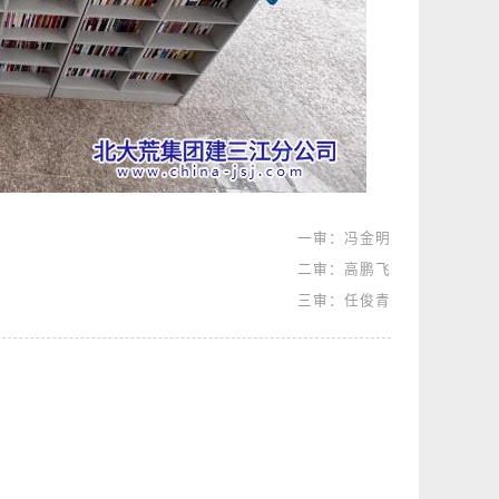
一审：冯金明
二审：高鹏飞
三审：任俊青