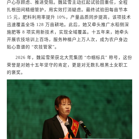
户心存顾虑、推进受阻。魏延雪主动扛起试验田重任，全程
扎根田间精细管护，用实效打消疑虑。最终试验田每亩节本
15 元，肥料利用率提升 10%，产量品质同步提高，该项技术
迅速覆盖全场 128 万亩耕地。此后，她又牵头推广水稻侧深
施肥等 8 项实用新技术，实现全域覆盖。十五年来，她牵头
开展农技培训上百场，服务种植户上万人次，成为农户身边
贴心靠谱的 “农技管家”。
2026 年，魏延雪荣获北大荒集团 “巾帼标兵” 称号，这份
荣誉是对她十五年坚守的肯定，更是对无数扎根黑土女职工
的褒奖。