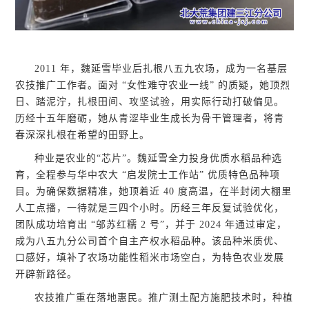
2011 年，魏延雪毕业后扎根八五九农场，成为一名基层
农技推广工作者。面对 “女性难守农业一线” 的质疑，她顶烈
日、踏泥泞，扎根田间、攻坚试验，用实际行动打破偏见。
历经十五年磨砺，她从青涩毕业生成长为骨干管理者，将青
春深深扎根在希望的田野上。
种业是农业的“芯片”。魏延雪全力投身优质水稻品种选
育，全程参与华中农大 “启发院士工作站” 优质特色品种项
目。为确保数据精准，她顶着近 40 度高温，在半封闭大棚里
人工点播，一待就是三四个小时。历经三年反复试验优化，
团队成功培育出 “邬苏红糯 2 号”，并于 2024 年通过审定，
成为八五九分公司首个自主产权水稻品种。该品种米质优、
口感好，填补了农场功能性稻米市场空白，为特色农业发展
开辟新路径。
农技推广重在落地惠民。推广测土配方施肥技术时，种植