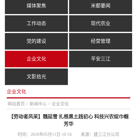
媒体聚焦
米都要闻
工作动态
现代农业
党的建设
经营管理
企业文化
平安三江
文影拾光
企业文化
置：
网站首页
>
新闻中心
> 企业文化
【劳动者风采】魏延雪 扎根黑土践初心 科技兴农绽巾帼
芳华
时间：2026年05月11日 10:34
来源：建三江分公司