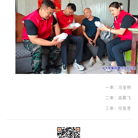
一审：冯金明
二审：高鹏飞
三审：任俊青