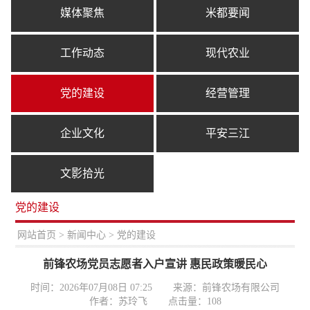
媒体聚焦
米都要闻
工作动态
现代农业
党的建设
经营管理
企业文化
平安三江
文影拾光
党的建设
置：
网站首页
>
新闻中心
> 党的建设
前锋农场党员志愿者入户宣讲 惠民政策暖民心
时间：2026年07月08日 07:25
来源：前锋农场有限公司
作者：苏玲飞
点击量：
108