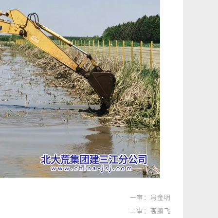
一审：冯金明
二审：高鹏飞