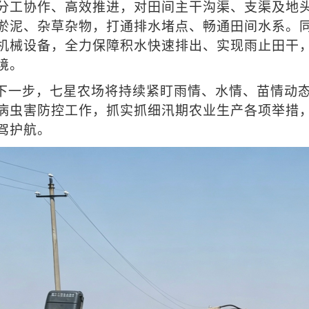
分工协作、高效推进，对田间主干沟渠、支渠及地
淤泥、杂草杂物，打通排水堵点、畅通田间水系。
机械设备，全力保障积水快速排出、实现雨止田干
境。
下一步，七星农场将持续紧盯雨情、水情、苗情动
病虫害防控工作，抓实抓细汛期农业生产各项举措
驾护航。