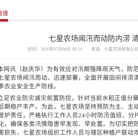
管理
七星农场闻汛而动防内涝 
时间：2026年07月08日 08:14
来源：七星农场有限公
本网讯（赵庆华）为有效应对汛期强降雨天气，防
七星农场闻汛而动、迅速部署，全面开展田间排涝
季农业安全生产防线。
立足农业防灾减灾前置防控，针对当前水稻正值分
后期稳产丰产。为此，七星农场坚持预防为主、主
管护责任，严格执行工作人员24小时防汛值班、分
化，确保各类汛情隐患早发现、早处置。
为切实把
害损失，七星农场组织工作人员与辖区种植户联动