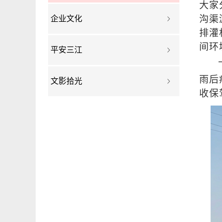
大家
沟渠
企业文化
排灌
间环
平安三江
雨后
文影拾光
收保