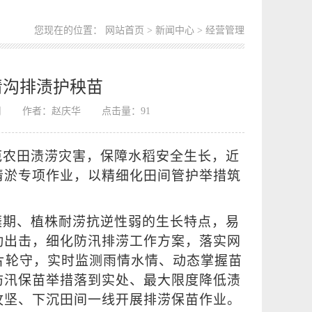
您现在的位置：
网站首页
>
新闻中心
> 经营管理
清沟排渍护秧苗
司
作者：赵庆华
点击量：
91
范农田渍涝灾害，保障水稻安全生长，近
清淤专项作业，以精细化田间管护举措筑
蘖期、植株耐涝抗逆性弱的生长特点，易
动出击，细化防汛排涝工作方案，落实网
片轮守，实时监测雨情水情、动态掌握苗
防汛保苗举措落到实处、最大限度降低渍
攻坚、下沉田间一线开展排涝保苗作业。