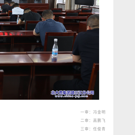
一审：冯金明
二审：高鹏飞
三审：任俊青