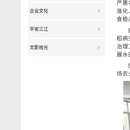
严惠
准化
企业文化
食稳
平安三江
稻病
治理
文影拾光
展水
场农