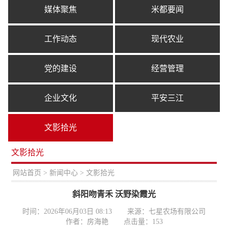
媒体聚焦
米都要闻
工作动态
现代农业
党的建设
经营管理
企业文化
平安三江
文影拾光
文影拾光
置：
网站首页
>
新闻中心
> 文影拾光
斜阳吻青禾 沃野染霞光
时间：2026年06月03日 08:13
来源：七星农场有限公司
作者：房海艳
点击量：
153