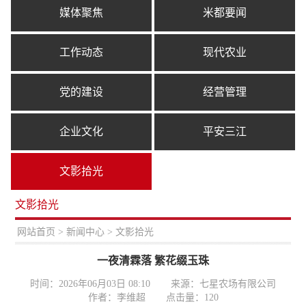
媒体聚焦
米都要闻
工作动态
现代农业
党的建设
经营管理
企业文化
平安三江
文影拾光
文影拾光
置：
网站首页
>
新闻中心
> 文影拾光
一夜清霖落 繁花缀玉珠
时间：2026年06月03日 08:10
来源：七星农场有限公司
作者：李维超
点击量：
120