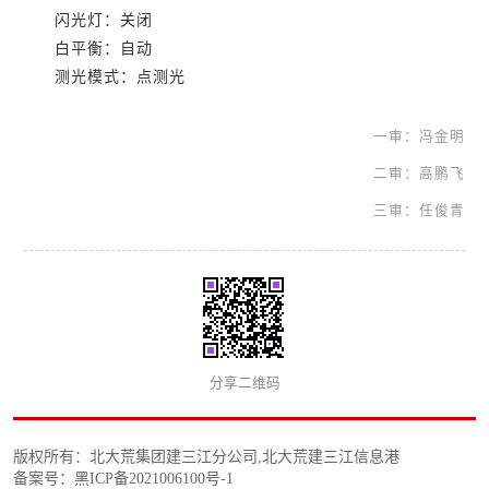
闪光灯：关闭
白平衡：自动
测光模式：点测光
一审：冯金明
二审：高鹏飞
三审：任俊青
分享二维码
版权所有：北大荒集团建三江分公司,北大荒建三江信息港
备案号：黑ICP备2021006100号-1