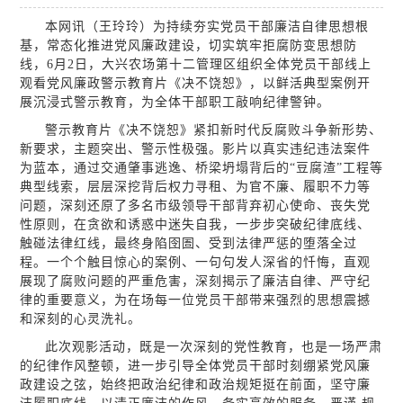
本网讯（王玲玲）为持续夯实党员干部廉洁自律思想根
基，常态化推进党风廉政建设，切实筑牢拒腐防变思想防
线，6月2日，大兴农场第十二管理区组织全体党员干部线上
观看党风廉政警示教育片《决不饶恕》，以鲜活典型案例开
展沉浸式警示教育，为全体干部职工敲响纪律警钟。
警示教育片《决不饶恕》紧扣新时代反腐败斗争新形势、
新要求，主题突出、警示性极强。影片以真实违纪违法案件
为蓝本，通过交通肇事逃逸、桥梁坍塌背后的“豆腐渣”工程等
典型线索，层层深挖背后权力寻租、为官不廉、履职不力等
问题，深刻还原了多名市级领导干部背弃初心使命、丧失党
性原则，在贪欲和诱惑中迷失自我，一步步突破纪律底线、
触碰法律红线，最终身陷囹圄、受到法律严惩的堕落全过
程。一个个触目惊心的案例、一句句发人深省的忏悔，直观
展现了腐败问题的严重危害，深刻揭示了廉洁自律、严守纪
律的重要意义，为在场每一位党员干部带来强烈的思想震撼
和深刻的心灵洗礼。
此次观影活动，既是一次深刻的党性教育，也是一场严肃
的纪律作风整顿，进一步引导全体党员干部时刻绷紧党风廉
政建设之弦，始终把政治纪律和政治规矩挺在前面，坚守廉