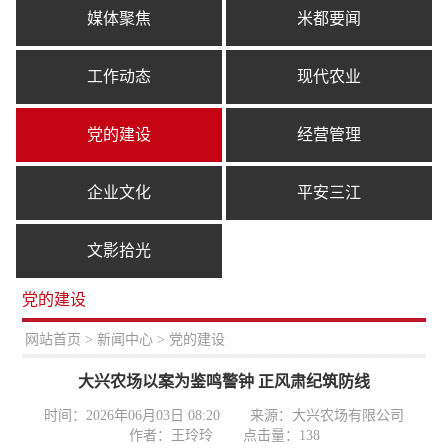
媒体聚焦
米都要闻
工作动态
现代农业
党的建设
经营管理
企业文化
平安三江
文影拾光
党的建设
置：
网站首页
>
新闻中心
> 党的建设
大兴农场以案为鉴鸣警钟 正风肃纪筑防线
时间：2026年06月03日 08:20
来源：大兴农场有限公司
作者：王玲玲
点击量：
138