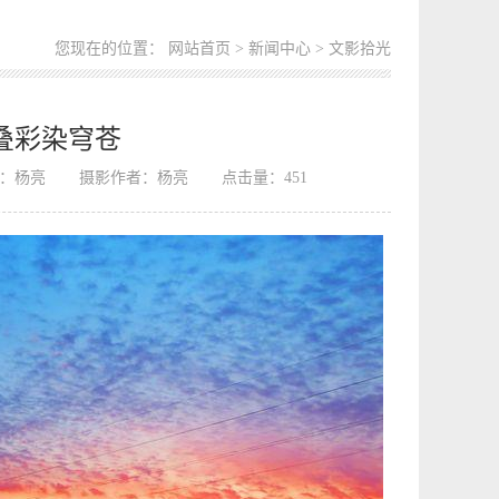
您现在的位置：
网站首页
>
新闻中心
> 文影拾光
叠彩染穹苍
：杨亮
摄影作者：杨亮
点击量：
451