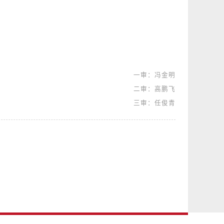
一审：冯金明
二审：高鹏飞
三审：任俊青