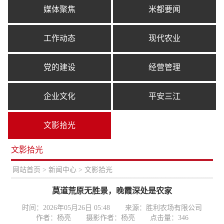
媒体聚焦
米都要闻
工作动态
现代农业
党的建设
经营管理
企业文化
平安三江
文影拾光
文影拾光
置：
网站首页
>
新闻中心
> 文影拾光
莫道荒原无胜景，晚霞深处是农家
时间：2026年05月26日 05:48
来源：胜利农场有限公司
作者：杨亮
摄影作者：杨亮
点击量：
346