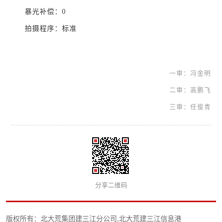
暴光补偿：0
拍摄程序：标准
一审：冯金明
二审：高鹏飞
三审：任俊青
分享二维码
版权所有：北大荒集团建三江分公司,北大荒建三江信息港