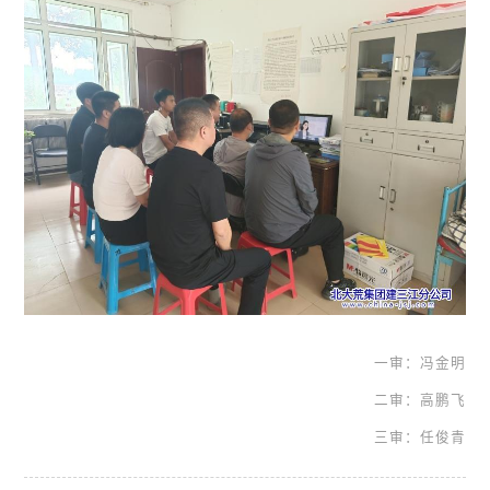
一审：冯金明
二审：高鹏飞
三审：任俊青