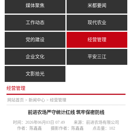
媒体聚焦
米都要闻
工作动态
现代农业
党的建设
经营管理
企业文化
平安三江
文影拾光
经营管理
置：
网站首页
>
新闻中心
> 经营管理
前进农场严守统计红线 筑牢保密防线
时间：2026年06月03日 07:49
来源：前进农场有限公司
作者：陈鑫鑫
摄影作者：陈鑫鑫
点击量：
102